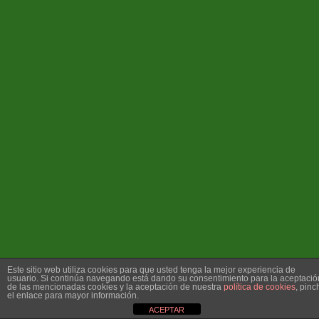
Este sitio web utiliza cookies para que usted tenga la mejor experiencia de
usuario. Si continúa navegando está dando su consentimiento para la aceptació
de las mencionadas cookies y la aceptación de nuestra
política de cookies
, pinc
el enlace para mayor información.
ACEPTAR